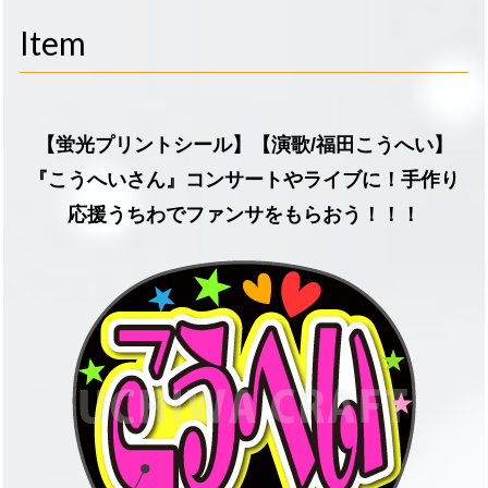
navigati
Item
【蛍光プリントシール】【演歌/福田こうへい】
『こうへいさん』コンサートやライブに！手作り
応援うちわでファンサをもらおう！！！