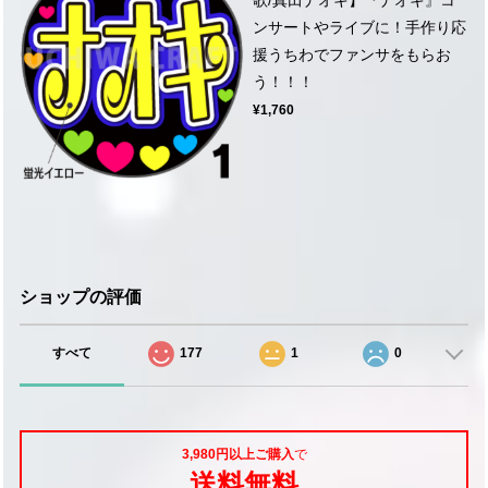
ンサートやライブに！手作り応
援うちわでファンサをもらお
う！！！
¥1,760
ショップの評価
すべて
177
1
0
3,980円以上ご購入
で
送料無料