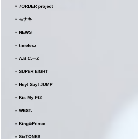
7ORDER project
モナキ
NEWS
timelesz
A.B.C.ーZ
SUPER EIGHT
Hey! Say! JUMP
Kis-My-Ft2
WEST.
King&Prince
SixTONES