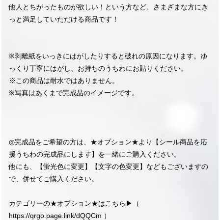
他人とちがったものが欲しい！という方など、さまざまな方にき
っと満足していただける商品です！
※剥離紙をいっきにはがしたりすると破れの原因になります。ゆ
っくり丁寧にはがし、お持ちのうちわにお貼りください。
※この商品は耐水ではありません。
※写真はあくまで完成品のイメージです。
◎完成品をご希望の方は、★オプション★より【シール商品を応
援うちわの完成品にします】を一緒にご購入ください。
他にも、【蛍光色に変更】【文字の色変更】などもございますの
で、併せてご購入ください。
カテゴリーの★オプション★はこちら▶︎（
https://qrgo.page.link/dQQCm
）