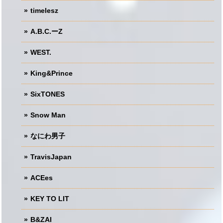
timelesz
A.B.C.ーZ
WEST.
King&Prince
SixTONES
Snow Man
なにわ男子
TravisJapan
ACEes
KEY TO LIT
B&ZAI