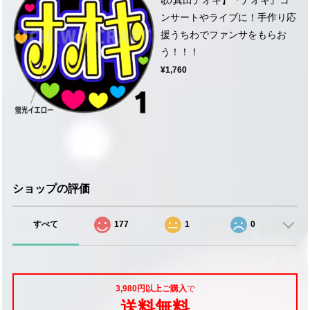
ンサートやライブに！手作り応
援うちわでファンサをもらお
う！！！
¥1,760
ショップの評価
すべて
177
1
0
3,980円以上ご購入
で
送料無料