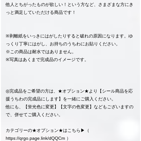
他人とちがったものが欲しい！という方など、さまざまな方にき
っと満足していただける商品です！
※剥離紙をいっきにはがしたりすると破れの原因になります。ゆ
っくり丁寧にはがし、お持ちのうちわにお貼りください。
※この商品は耐水ではありません。
※写真はあくまで完成品のイメージです。
◎完成品をご希望の方は、★オプション★より【シール商品を応
援うちわの完成品にします】を一緒にご購入ください。
他にも、【蛍光色に変更】【文字の色変更】などもございますの
で、併せてご購入ください。
カテゴリーの★オプション★はこちら▶︎（
https://qrgo.page.link/dQQCm
）