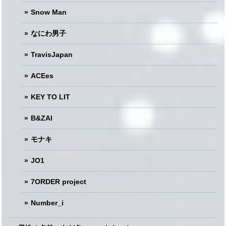
Snow Man
なにわ男子
TravisJapan
ACEes
KEY TO LIT
B&ZAI
モナキ
JO1
7ORDER project
Number_i