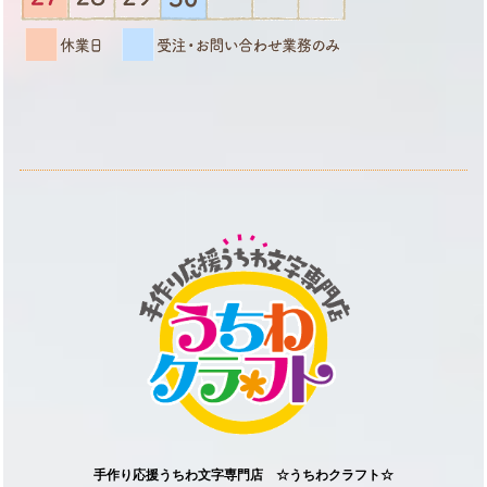
手作り応援うちわ文字専門店 ☆うちわクラフト☆