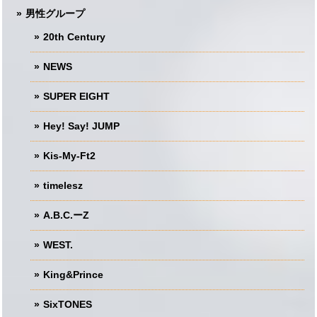
男性グループ
20th Century
NEWS
SUPER EIGHT
Hey! Say! JUMP
Kis-My-Ft2
timelesz
A.B.C.ーZ
WEST.
King&Prince
SixTONES