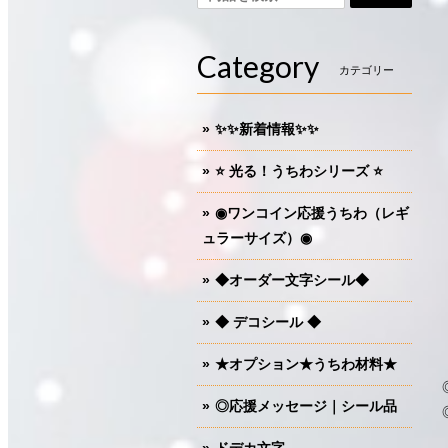
Category
カテゴリー
✨✨新着情報✨✨
⭐️ 光る！うちわシリーズ ⭐️
◉ワンコイン応援うちわ（レギ
ュラーサイズ）◉
◆オーダー文字シール◆
◆ デコシール ◆
★オプション★うちわ材料★
◎応援メッセージ｜シール品