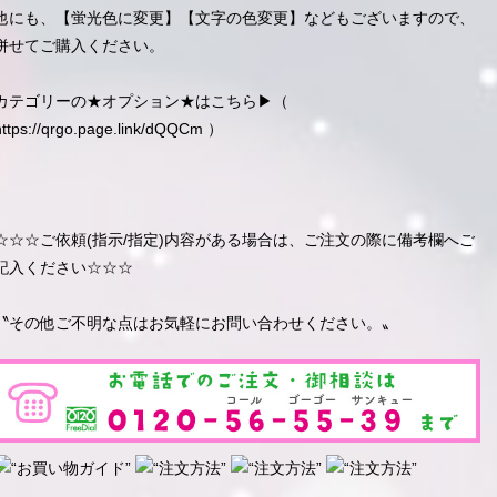
他にも、【蛍光色に変更】【文字の色変更】などもございますので、
併せてご購入ください。
カテゴリーの★オプション★はこちら▶︎（
https://qrgo.page.link/dQQCm
）
☆☆☆ご依頼(指示/指定)内容がある場合は、ご注文の際に備考欄へご
記入ください☆☆☆
〝その他ご不明な点はお気軽にお問い合わせください。〟