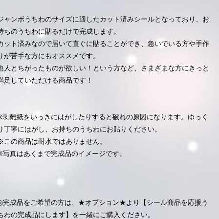
ジャンボうちわのサイズに適したカット済みシールとなっており、お
持ちのうちわに貼るだけで完成します。
カット済みなので届いて直ぐに貼ることができ、急いでいる方や手作
りが苦手な方にもオススメです。
他人とちがったものが欲しい！という方など、さまざまな方にきっと
満足していただける商品です！
※剥離紙をいっきにはがしたりすると破れの原因になります。ゆっく
り丁寧にはがし、お持ちのうちわにお貼りください。
※この商品は耐水ではありません。
※写真はあくまで完成品のイメージです。
◎完成品をご希望の方は、★オプション★より【シール商品を応援う
ちわの完成品にします】を一緒にご購入ください。