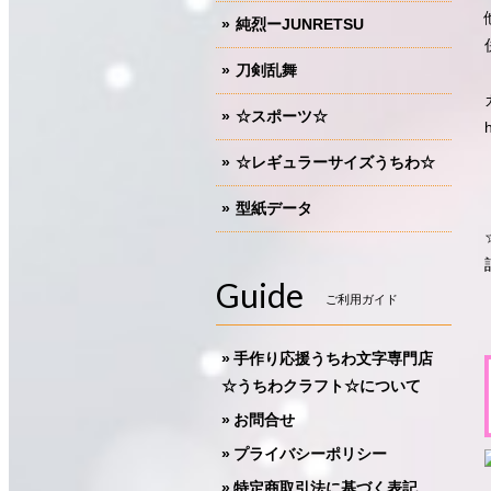
純烈ーJUNRETSU
刀剣乱舞
☆スポーツ☆
☆レギュラーサイズうちわ☆
型紙データ
Guide
ご利用ガイド
手作り応援うちわ文字専門店
☆うちわクラフト☆について
お問合せ
プライバシーポリシー
特定商取引法に基づく表記