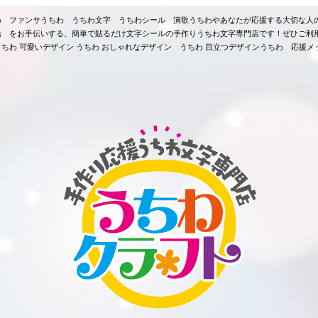
ちわ ファンサうちわ うちわ文字 うちわシール 演歌うちわやあなたが応援する大切な人
活 をお手伝いする、簡単で貼るだけ文字シールの手作りうちわ文字専門店です！ぜひご利
ちわ 可愛いデザイン うちわ おしゃれなデザイン うちわ 目立つデザインうちわ 応援