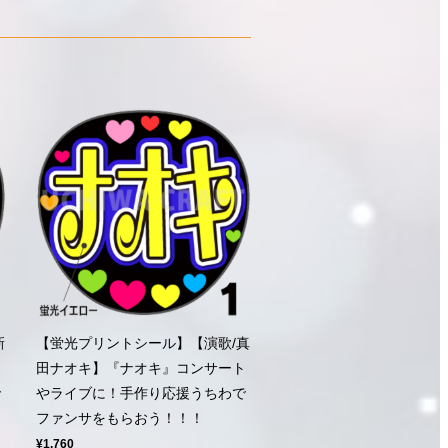
新
【蛍光プリントシール】【演歌/真
ト
田ナオキ】『ナオキ』コンサート
で
やライブに！手作り応援うちわで
ファンサをもらおう！！！
¥1,760