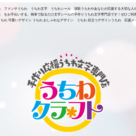
ちわ ファンサうちわ うちわ文字 うちわシール 演歌うちわやあなたが応援する大切な人
活 をお手伝いする、簡単で貼るだけ文字シールの手作りうちわ文字専門店です！ぜひご利
ちわ 可愛いデザイン うちわ おしゃれなデザイン うちわ 目立つデザインうちわ 応援