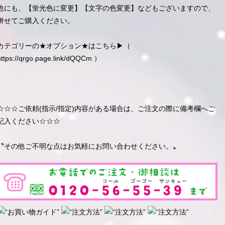
他にも、【蛍光色に変更】【文字の色変更】などもございますので、
併せてご購入ください。
カテゴリーの★オプション★はこちら▶︎（
https://qrgo.page.link/dQQCm
）
☆☆☆ご依頼(指示/指定)内容がある場合は、ご注文の際に備考欄へご
記入ください☆☆☆
〝その他ご不明な点はお気軽にお問い合わせください。〟