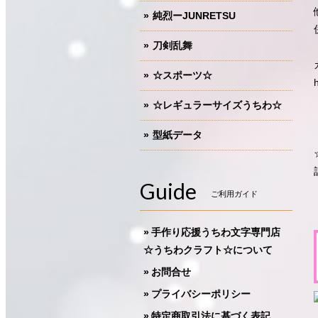
純烈ーJUNRETSU
刀剣乱舞
☆スポーツ☆
☆レギュラーサイズうちわ☆
型紙データ
Guide
ご利用ガイド
手作り応援うちわ文字専門店
☆うちわクラフト☆について
お問合せ
プライバシーポリシー
特定商取引法に基づく表記