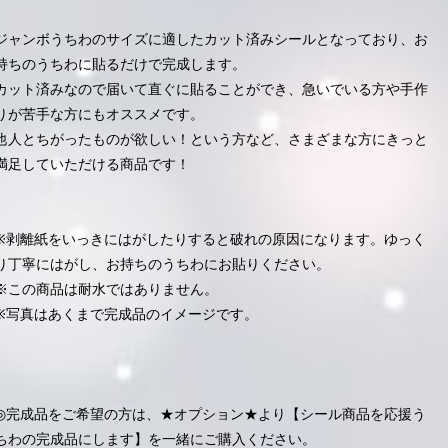
ジャンボうちわのサイズに適したカット済みシールとなっており、お
持ちのうちわに貼るだけで完成します。
カット済みなので届いて直ぐに貼ることができ、急いでいる方や手作
りが苦手な方にもオススメです。
他人とちがったものが欲しい！という方など、さまざまな方にきっと
満足していただける商品です！
※剥離紙をいっきにはがしたりすると破れの原因になります。ゆっく
り丁寧にはがし、お持ちのうちわにお貼りください。
※この商品は耐水ではありません。
※写真はあくまで完成品のイメージです。
◎完成品をご希望の方は、★オプション★より【シール商品を応援う
ちわの完成品にします】を一緒にご購入ください。