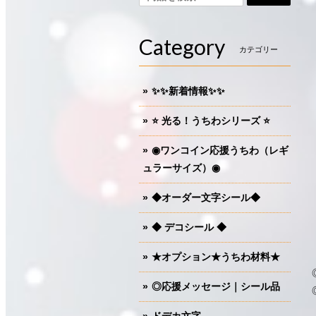
Category
カテゴリー
✨✨新着情報✨✨
⭐️ 光る！うちわシリーズ ⭐️
◉ワンコイン応援うちわ（レギ
ュラーサイズ）◉
◆オーダー文字シール◆
◆ デコシール ◆
★オプション★うちわ材料★
◎応援メッセージ｜シール品