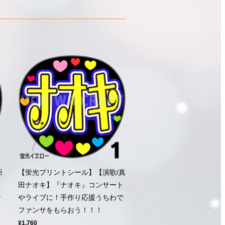
新
【蛍光プリントシール】【演歌/真
ト
田ナオキ】『ナオキ』コンサート
で
やライブに！手作り応援うちわで
ファンサをもらおう！！！
¥1,760