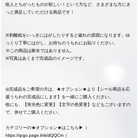
他人とちがったものが欲しい！という方など、さまざまな方にき
っと満足していただける商品です！
※剥離紙をいっきにはがしたりすると破れの原因になります。ゆ
っくり丁寧にはがし、お持ちのうちわにお貼りください。
※この商品は耐水ではありません。
※写真はあくまで完成品のイメージです。
◎完成品をご希望の方は、★オプション★より【シール商品を応
援うちわの完成品にします】を一緒にご購入ください。
他にも、【蛍光色に変更】【文字の色変更】などもございますの
で、併せてご購入ください。
カテゴリーの★オプション★はこちら▶︎（
https://qrgo.page.link/dQQCm
）