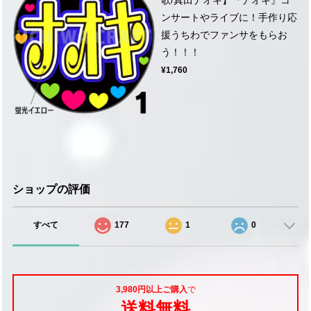
ンサートやライブに！手作り応
援うちわでファンサをもらお
う！！！
¥1,760
ショップの評価
すべて
177
1
0
3,980円以上ご購入
で
送料無料