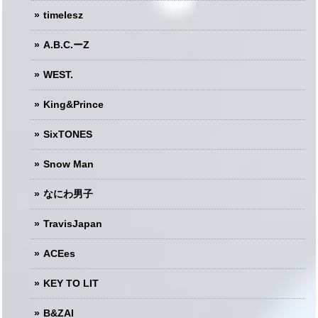
timelesz
A.B.C.ーZ
WEST.
King&Prince
SixTONES
Snow Man
なにわ男子
TravisJapan
ACEes
KEY TO LIT
B&ZAI