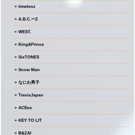
timelesz
A.B.C.ーZ
WEST.
King&Prince
SixTONES
Snow Man
なにわ男子
TravisJapan
ACEes
KEY TO LIT
B&ZAI