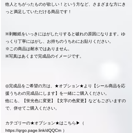
他人とちがったものが欲しい！という方など、さまざまな方にき
っと満足していただける商品です！
※剥離紙をいっきにはがしたりすると破れの原因になります。ゆ
っくり丁寧にはがし、お持ちのうちわにお貼りください。
※この商品は耐水ではありません。
※写真はあくまで完成品のイメージです。
◎完成品をご希望の方は、★オプション★より【シール商品を応
援うちわの完成品にします】を一緒にご購入ください。
他にも、【蛍光色に変更】【文字の色変更】などもございますの
で、併せてご購入ください。
カテゴリーの★オプション★はこちら▶︎（
https://qrgo.page.link/dQQCm
）