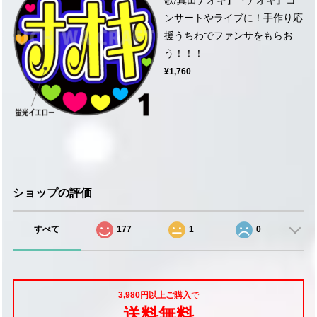
ンサートやライブに！手作り応
援うちわでファンサをもらお
う！！！
¥1,760
ショップの評価
すべて
177
1
0
3,980円以上ご購入
で
送料無料