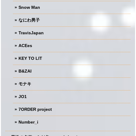
Snow Man
なにわ男子
TravisJapan
ACEes
KEY TO LIT
B&ZAI
モナキ
JO1
7ORDER project
Number_i