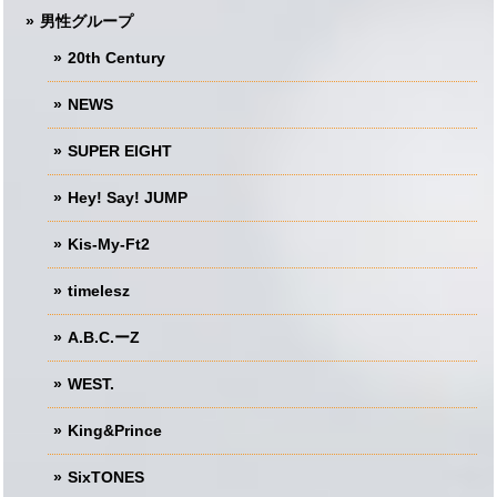
男性グループ
20th Century
NEWS
SUPER EIGHT
Hey! Say! JUMP
Kis-My-Ft2
timelesz
A.B.C.ーZ
WEST.
King&Prince
SixTONES