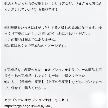
他人とちがったものが欲しい！という方など、さまざまな方にき
っと満足していただける商品です！
※剥離紙をいっきにはがしたりすると破れの原因になります。ゆ
っくり丁寧にはがし、お持ちのうちわにお貼りください。
※この商品は耐水ではありません。
※写真はあくまで完成品のイメージです。
◎完成品をご希望の方は、★オプション★より【シール商品を応
援うちわの完成品にします】を一緒にご購入ください。
他にも、【蛍光色に変更】【文字の色変更】などもございますの
で、併せてご購入ください。
カテゴリーの★オプション★はこちら▶︎（
https://qrgo.page.link/dQQCm
）