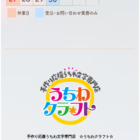
手作り応援うちわ文字専門店 ☆うちわクラフト☆