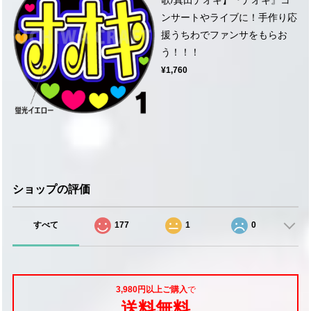
ンサートやライブに！手作り応
援うちわでファンサをもらお
う！！！
¥1,760
ショップの評価
すべて
177
1
0
3,980円以上ご購入
で
送料無料