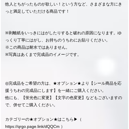
他人とちがったものが欲しい！という方など、さまざまな方にき
っと満足していただける商品です！
※剥離紙をいっきにはがしたりすると破れの原因になります。ゆ
っくり丁寧にはがし、お持ちのうちわにお貼りください。
※この商品は耐水ではありません。
※写真はあくまで完成品のイメージです。
◎完成品をご希望の方は、★オプション★より【シール商品を応
援うちわの完成品にします】を一緒にご購入ください。
他にも、【蛍光色に変更】【文字の色変更】などもございますの
で、併せてご購入ください。
カテゴリーの★オプション★はこちら▶︎（
https://qrgo.page.link/dQQCm
）