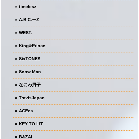
timelesz
A.B.C.ーZ
WEST.
King&Prince
SixTONES
Snow Man
なにわ男子
TravisJapan
ACEes
KEY TO LIT
B&ZAI