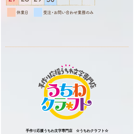
手作り応援うちわ文字専門店 ☆うちわクラフト☆