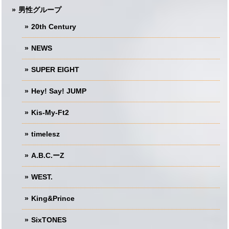
男性グループ
20th Century
NEWS
SUPER EIGHT
Hey! Say! JUMP
Kis-My-Ft2
timelesz
A.B.C.ーZ
WEST.
King&Prince
SixTONES