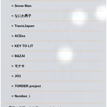
Snow Man
なにわ男子
TravisJapan
ACEes
KEY TO LIT
B&ZAI
モナキ
JO1
7ORDER project
Number_i