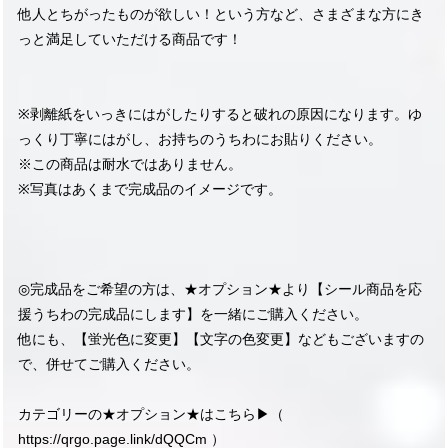
他人とちがったものが欲しい！という方など、さまざまな方にき
っと満足していただける商品です！
※剥離紙をいっきにはがしたりすると破れの原因になります。ゆ
っくり丁寧にはがし、お持ちのうちわにお貼りください。
※この商品は耐水ではありません。
※写真はあくまで完成品のイメージです。
◎完成品をご希望の方は、★オプション★より【シール商品を応
援うちわの完成品にします】を一緒にご購入ください。
他にも、【蛍光色に変更】【文字の色変更】などもございますの
で、併せてご購入ください。
カテゴリーの★オプション★はこちら▶︎（
https://qrgo.page.link/dQQCm
）