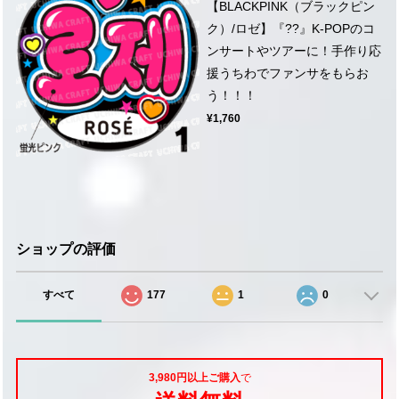
【BLACKPINK（ブラックピン
ク）/ロゼ】『??』K-POPのコ
ンサートやツアーに！手作り応
援うちわでファンサをもらお
う！！！
¥1,760
ショップの評価
すべて
177
1
0
3,980円以上ご購入
で