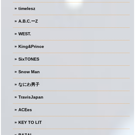
timelesz
A.B.C.ーZ
WEST.
King&Prince
SixTONES
Snow Man
なにわ男子
TravisJapan
ACEes
KEY TO LIT
B&ZAI