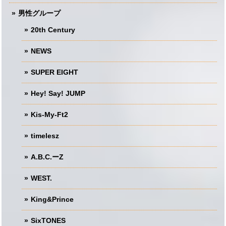
男性グループ
20th Century
NEWS
SUPER EIGHT
Hey! Say! JUMP
Kis-My-Ft2
timelesz
A.B.C.ーZ
WEST.
King&Prince
SixTONES