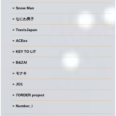
Snow Man
なにわ男子
TravisJapan
ACEes
KEY TO LIT
B&ZAI
モナキ
JO1
7ORDER project
Number_i