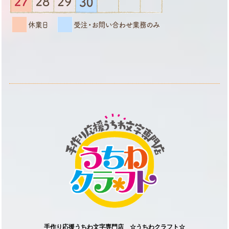
手作り応援うちわ文字専門店 ☆うちわクラフト☆