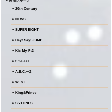
男性グループ
20th Century
NEWS
SUPER EIGHT
Hey! Say! JUMP
Kis-My-Ft2
timelesz
A.B.C.ーZ
WEST.
King&Prince
SixTONES