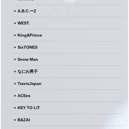
A.B.C.ーZ
WEST.
King&Prince
SixTONES
Snow Man
なにわ男子
TravisJapan
ACEes
KEY TO LIT
B&ZAI