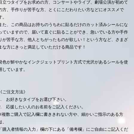
目立つタイプをお求めの方、コンサートやライブ、劇場公演が初めて
の方、手作りが苦手な方、とくにこだわりたい方などにオススメで
す。
また、この商品はお持ちのうちわに貼るだけのカット済みシールにな
っていますので、届いて直ぐに貼ることができ、急いでいる方や手作
りが苦手な方、他人とちがったものが欲しい！という方など、さまざ
まな方にきっと満足していただける商品です！
発色が鮮やかなインクジェットプリント方式で光沢があるシールを使
用しています。
《ご注文方法》
1. お好きなタイプをお選び下さい。
2. 応援したい人のお名前をご記入ください。
※複数ご購入で記入欄に書ききれない方や、細かいご指示のある方
は、
「購入者情報の入力」欄の下にある「備考欄」にご自由にご記入くだ