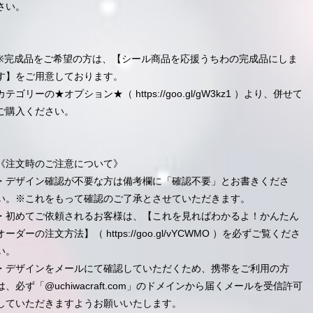
さい。
※完成品をご希望の方は、【シール商品を応援うちわの完成品にしま
す】をご用意しております。
カテゴリーの★オプション★（
https://goo.gl/gW3kz1
）より、併せて
ご購入ください。
《注文時のご注意について》
・デザイン確認が不要な方は備考欄に「確認不要」とお書きくださ
い。※これをもって確認のご了承とさせていただきます。
・初めてご依頼されるお客様は、【これを見ればわかるよ！かんたん
オーダーの注文方法】（
https://goo.gl/vYCWMO
）を必ずご覧くださ
い。
・デザインをメールにて確認していただくため、携帯をご利用の方
は、必ず「@uchiwacraft.com」のドメインから届くメールを受信許可
していただきますようお願いいたします。