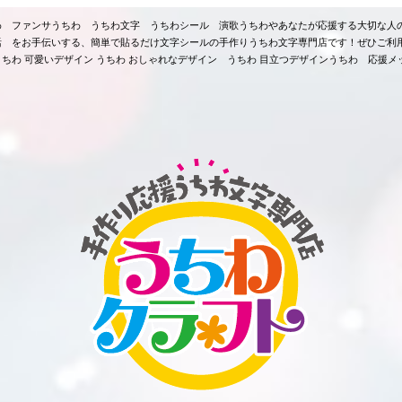
ちわ ファンサうちわ うちわ文字 うちわシール 演歌うちわやあなたが応援する大切な人
活 をお手伝いする、簡単で貼るだけ文字シールの手作りうちわ文字専門店です！ぜひご利
ちわ 可愛いデザイン うちわ おしゃれなデザイン うちわ 目立つデザインうちわ 応援