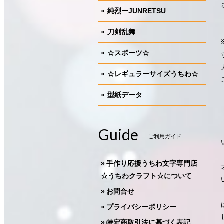
純烈ーJUNRETSU
刀剣乱舞
☆スポーツ☆
☆レギュラーサイズうちわ☆
型紙データ
Guide
ご利用ガイド
手作り応援うちわ文字専門店
☆うちわクラフト☆について
お問合せ
プライバシーポリシー
特定商取引法に基づく表記