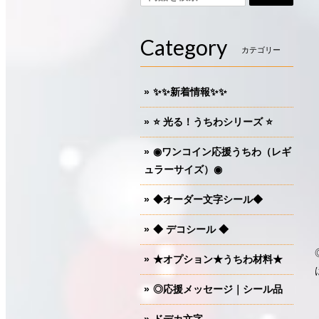
Category
カテゴリー
✨✨新着情報✨✨
⭐️ 光る！うちわシリーズ ⭐️
◉ワンコイン応援うちわ（レギ
ュラーサイズ）◉
◆オーダー文字シール◆
◆ デコシール ◆
★オプション★うちわ材料★
◎応援メッセージ｜シール品