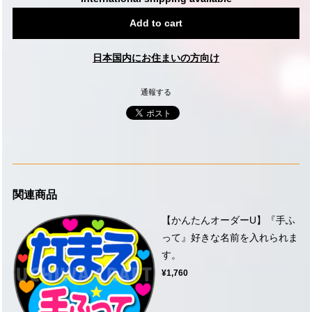
Add to cart
日本国内にお住まいの方向け
通報する
関連商品
【かんたんオーダーU】『手ふ
って』好きな名前を入れられま
す。
¥1,760