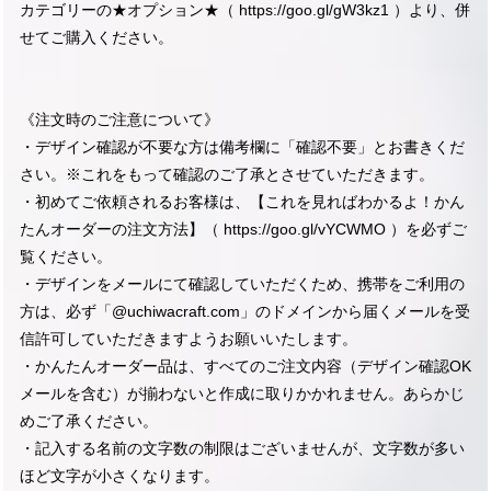
カテゴリーの★オプション★（
https://goo.gl/gW3kz1
）より、併
せてご購入ください。
《注文時のご注意について》
・デザイン確認が不要な方は備考欄に「確認不要」とお書きくだ
さい。※これをもって確認のご了承とさせていただきます。
・初めてご依頼されるお客様は、【これを見ればわかるよ！かん
たんオーダーの注文方法】（
https://goo.gl/vYCWMO
）を必ずご
覧ください。
・デザインをメールにて確認していただくため、携帯をご利用の
方は、必ず「@uchiwacraft.com」のドメインから届くメールを受
信許可していただきますようお願いいたします。
・かんたんオーダー品は、すべてのご注文内容（デザイン確認OK
メールを含む）が揃わないと作成に取りかかれません。あらかじ
めご了承ください。
・記入する名前の文字数の制限はございませんが、文字数が多い
ほど文字が小さくなります。