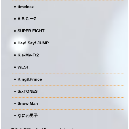
timelesz
A.B.C.ーZ
SUPER EIGHT
Hey! Say! JUMP
Kis-My-Ft2
WEST.
King&Prince
SixTONES
Snow Man
なにわ男子