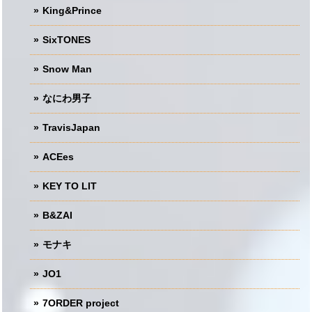
King&Prince
SixTONES
Snow Man
なにわ男子
TravisJapan
ACEes
KEY TO LIT
B&ZAI
モナキ
JO1
7ORDER project