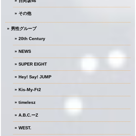
日向坂46
その他
男性グループ
20th Century
NEWS
SUPER EIGHT
Hey! Say! JUMP
Kis-My-Ft2
timelesz
A.B.C.ーZ
WEST.