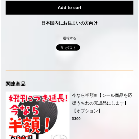
Add to cart
日本国内にお住まいの方向け
通報する
関連商品
今なら半額!!!【シール商品を応
援うちわの完成品にします】
【オプション】
¥300