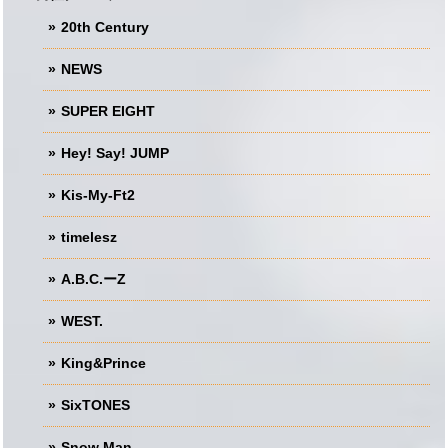
20th Century
NEWS
SUPER EIGHT
Hey! Say! JUMP
Kis-My-Ft2
timelesz
A.B.C.ーZ
WEST.
King&Prince
SixTONES
Snow Man