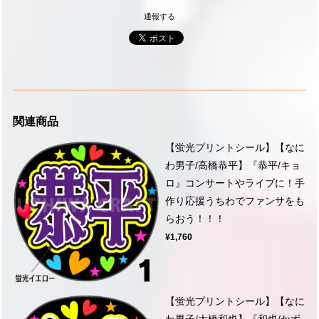
通報する
関連商品
【蛍光プリントシール】【なに
わ男子/高橋恭平】『恭平/キョ
ロ』コンサートやライブに！手
作り応援うちわでファンサをも
らおう！！！
¥1,760
【蛍光プリントシール】【なに
わ男子/大橋和也】『和也/かず