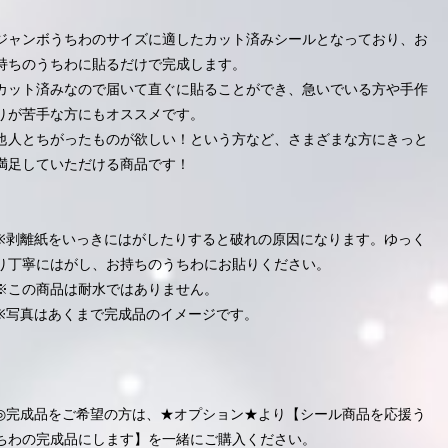
ジャンボうちわのサイズに適したカット済みシールとなっており、お
持ちのうちわに貼るだけで完成します。
カット済みなので届いて直ぐに貼ることができ、急いでいる方や手作
りが苦手な方にもオススメです。
他人とちがったものが欲しい！という方など、さまざまな方にきっと
満足していただける商品です！
※剥離紙をいっきにはがしたりすると破れの原因になります。ゆっく
り丁寧にはがし、お持ちのうちわにお貼りください。
※この商品は耐水ではありません。
※写真はあくまで完成品のイメージです。
◎完成品をご希望の方は、★オプション★より【シール商品を応援う
ちわの完成品にします】を一緒にご購入ください。