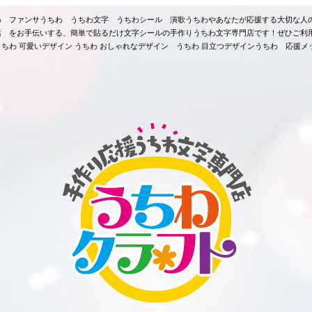
ちわ ファンサうちわ うちわ文字 うちわシール 演歌うちわやあなたが応援する大切な人
活 をお手伝いする、簡単で貼るだけ文字シールの手作りうちわ文字専門店です！ぜひご利
ちわ 可愛いデザイン うちわ おしゃれなデザイン うちわ 目立つデザインうちわ 応援