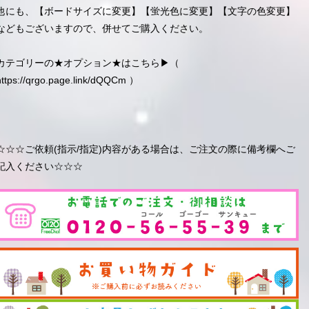
他にも、【ボードサイズに変更】【蛍光色に変更】【文字の色変更】
などもございますので、併せてご購入ください。
カテゴリーの★オプション★はこちら▶︎（
https://qrgo.page.link/dQQCm
）
☆☆☆ご依頼(指示/指定)内容がある場合は、ご注文の際に備考欄へご
記入ください☆☆☆