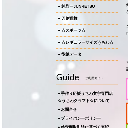
純烈ーJUNRETSU
刀剣乱舞
☆スポーツ☆
☆レギュラーサイズうちわ☆
型紙データ
Guide
ご利用ガイド
手作り応援うちわ文字専門店
☆うちわクラフト☆について
お問合せ
プライバシーポリシー
特定商取引法に基づく表記