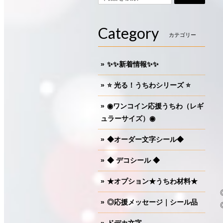
Category
カテゴリー
✨✨新着情報✨✨
⭐️ 光る！うちわシリーズ ⭐️
◉ワンコイン応援うちわ（レギ
ュラーサイズ）◉
◆オーダー文字シール◆
◆ デコシール ◆
★オプション★うちわ材料★
◎応援メッセージ｜シール品