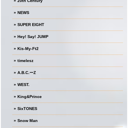
20th Century
NEWS
SUPER EIGHT
Hey! Say! JUMP
Kis-My-Ft2
timelesz
A.B.C.ーZ
WEST.
King&Prince
SixTONES
Snow Man