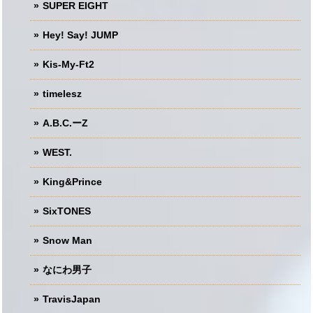
SUPER EIGHT
Hey! Say! JUMP
Kis-My-Ft2
timelesz
A.B.C.ーZ
WEST.
King&Prince
SixTONES
Snow Man
なにわ男子
TravisJapan