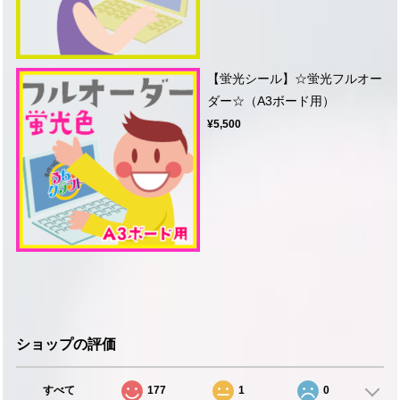
【蛍光シール】☆蛍光フルオー
ダー☆（A3ボード用）
¥5,500
ショップの評価
すべて
177
1
0