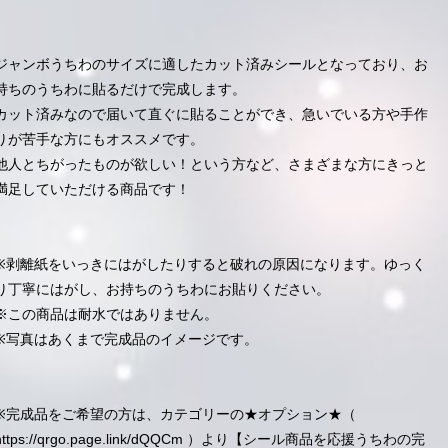
ジャンボうちわのサイズに適したカット済みシールとなっており、お
持ちのうちわに貼るだけで完成します。
カット済みなので届いて直ぐに貼ることができ、急いでいる方や手作
りが苦手な方にもオススメです。
他人とちがったものが欲しい！という方など、さまざまな方にきっと
満足していただける商品です！
※剥離紙をいっきにはがしたりすると破れの原因になります。ゆっく
り丁寧にはがし、お持ちのうちわにお貼りください。
※この商品は耐水ではありません。
※写真はあくまで完成品のイメージです。
※完成品をご希望の方は、カテゴリーの★オプション★（
https://qrgo.page.link/dQQCm
）より【シール商品を応援うちわの完