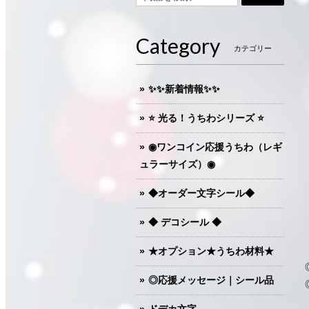
Category
カテゴリー
✨✨新着情報✨✨
⭐️ 光る！うちわシリーズ ⭐️
◉ワンコイン応援うちわ（レギ
ュラーサイズ）◉
◆オーダー文字シール◆
◆ デコシール ◆
★オプション★うちわ材料★
◎応援メッセージ｜シール品