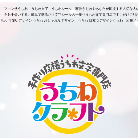
ちわ ファンサうちわ うちわ文字 うちわシール 演歌うちわやあなたが応援する大切な人
活 をお手伝いする、簡単で貼るだけ文字シールの手作りうちわ文字専門店です！ぜひご利
ちわ 可愛いデザイン うちわ おしゃれなデザイン うちわ 目立つデザインうちわ 応援