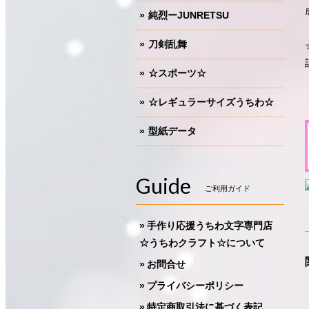
純烈ーJUNRETSU
刀剣乱舞
☆スポーツ☆
☆レギュラーサイズうちわ☆
型紙データ
Guide
ご利用ガイド
手作り応援うちわ文字専門店
☆うちわクラフト☆について
お問合せ
プライバシーポリシー
特定商取引法に基づく表記