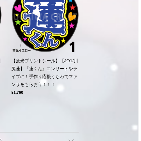
川
【蛍光プリントシール】【JO1/川
コ
尻蓮】『連くん』コンサートやラ
援
イブに！手作り応援うちわでファ
ンサをもらおう！！！
¥1,760
0