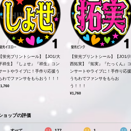
【蛍光プリントシール】【JO1/大
【蛍光プリントシール】【JO1/
平祥生】『しょせ』『祥生』コン
西拓実】『拓実』『たっくん』
サートやライブに！手作り応援う
ンサートやライブに！手作り応
ちわでファンサをもらおう！！！
うちわでファンサをもらお
う！！！
¥1,760
¥1,760
ショップの評価
すべて
177
1