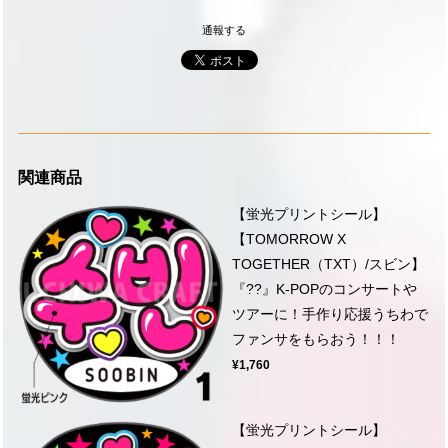
通報する
関連商品
【蛍光プリントシール】
【TOMORROW X
TOGETHER（TXT）/スビン】
『??』K-POPのコンサートや
ツアーに！手作り応援うちわで
ファンサをもらおう！！！
¥1,760
【蛍光プリントシール】