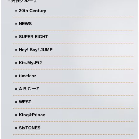
男性グループ
20th Century
NEWS
SUPER EIGHT
Hey! Say! JUMP
Kis-My-Ft2
timelesz
A.B.C.ーZ
WEST.
King&Prince
SixTONES