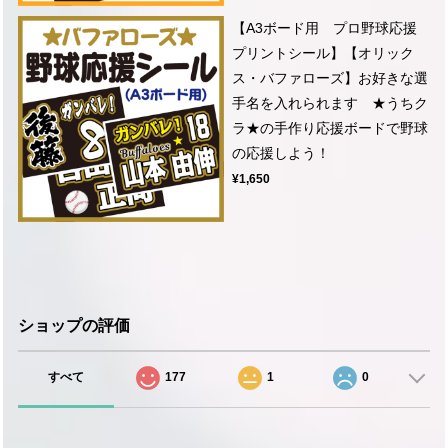
【A3ボード用 プロ野球応援
プリントシール】【オリック
ス・バファローズ】お好きな選
手名を入れられます ★うちク
ラ★の手作り応援ボードで野球
の応援しよう！
¥1,650
ショップの評価
すべて
177
1
0