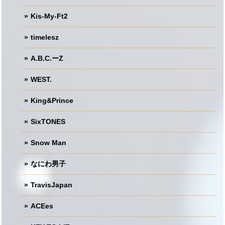
Kis-My-Ft2
timelesz
A.B.C.ーZ
WEST.
King&Prince
SixTONES
Snow Man
なにわ男子
TravisJapan
ACEes