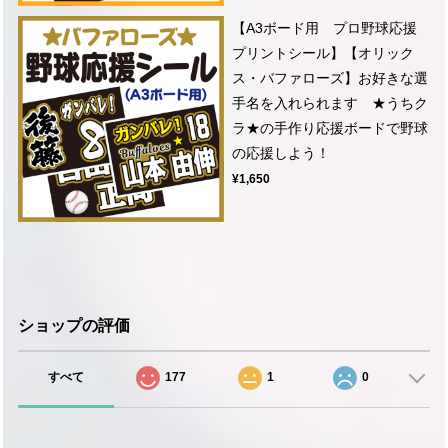
【A3ボード用 プロ野球応援
プリントシール】【オリック
ス・バファローズ】お好きな選
手名を入れられます ★うちク
ラ★の手作り応援ボードで野球
の応援しよう！
¥1,650
ショップの評価
すべて
177
1
0