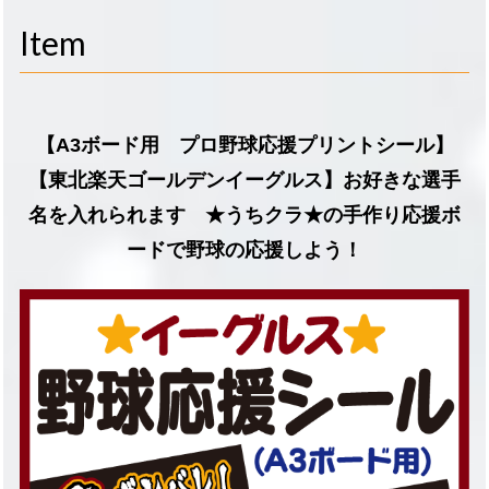
navigati
Item
【A3ボード用 プロ野球応援プリントシール】
【東北楽天ゴールデンイーグルス】お好きな選手
名を入れられます ★うちクラ★の手作り応援ボ
ードで野球の応援しよう！