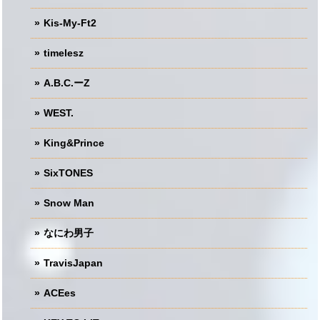
Kis-My-Ft2
timelesz
A.B.C.ーZ
WEST.
King&Prince
SixTONES
Snow Man
なにわ男子
TravisJapan
ACEes