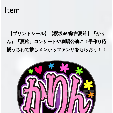
navigati
Item
【プリントシール】【櫻坂46/藤吉夏鈴】『かり
ん』『夏鈴』コンサートや劇場公演に！手作り応
援うちわで推しメンからファンサをもらおう！！