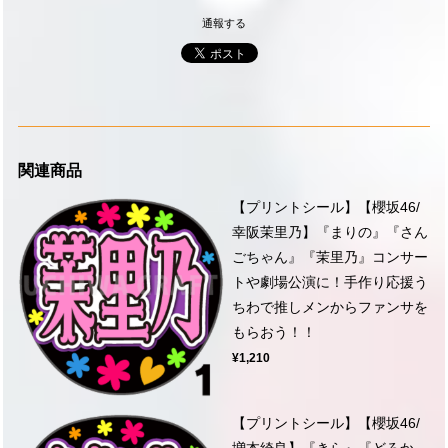
通報する
関連商品
【プリントシール】【櫻坂46/
幸阪茉里乃】『まりの』『さん
ごちゃん』『茉里乃』コンサー
トや劇場公演に！手作り応援う
ちわで推しメンからファンサを
もらおう！！
¥1,210
【プリントシール】【櫻坂46/
増本綺良】『きら』『どろか