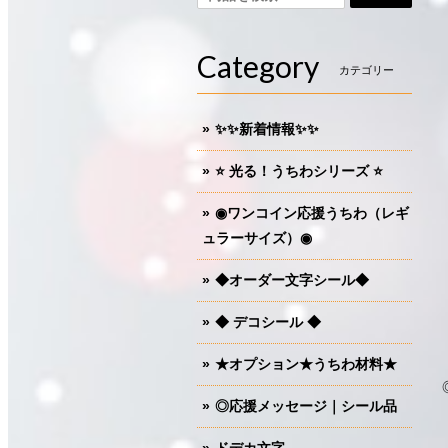
Category
カテゴリー
✨✨新着情報✨✨
⭐️ 光る！うちわシリーズ ⭐️
◉ワンコイン応援うちわ（レギ
ュラーサイズ）◉
◆オーダー文字シール◆
◆ デコシール ◆
★オプション★うちわ材料★
◎応援メッセージ｜シール品