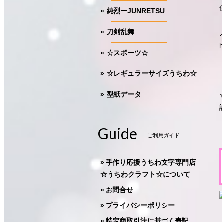
純烈ーJUNRETSU
刀剣乱舞
☆スポーツ☆
☆レギュラーサイズうちわ☆
型紙データ
Guide
ご利用ガイド
手作り応援うちわ文字専門店
☆うちわクラフト☆について
お問合せ
プライバシーポリシー
特定商取引法に基づく表記