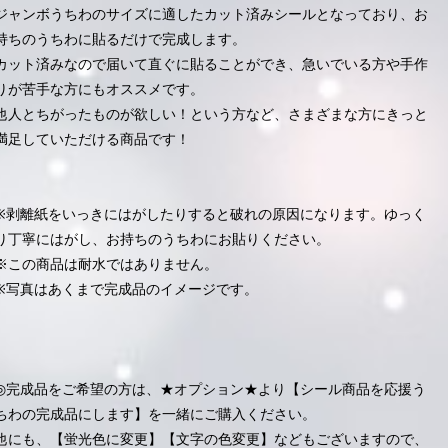
ジャンボうちわのサイズに適したカット済みシールとなっており、お
持ちのうちわに貼るだけで完成します。
カット済みなので届いて直ぐに貼ることができ、急いでいる方や手作
りが苦手な方にもオススメです。
他人とちがったものが欲しい！という方など、さまざまな方にきっと
満足していただける商品です！
※剥離紙をいっきにはがしたりすると破れの原因になります。ゆっく
り丁寧にはがし、お持ちのうちわにお貼りください。
※この商品は耐水ではありません。
※写真はあくまで完成品のイメージです。
◎完成品をご希望の方は、★オプション★より【シール商品を応援う
ちわの完成品にします】を一緒にご購入ください。
他にも、【蛍光色に変更】【文字の色変更】などもございますので、