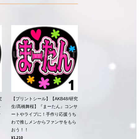
究
【プリントシール】【AKB48/研究
ト
生/髙橋舞桜】『まーたん』コンサ
で
ートやライブに！手作り応援うち
わで推しメンからファンサをもら
おう！！
¥1,210