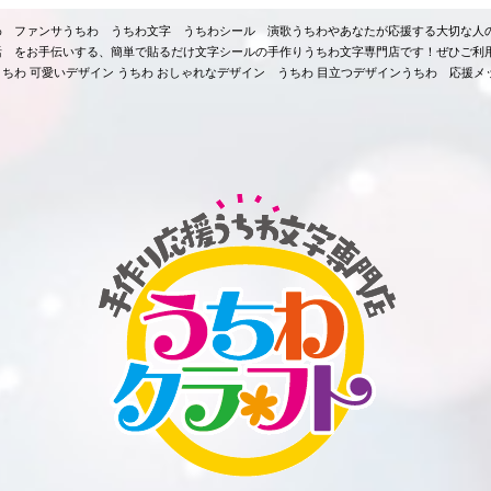
ちわ ファンサうちわ うちわ文字 うちわシール 演歌うちわやあなたが応援する大切な人
活 をお手伝いする、簡単で貼るだけ文字シールの手作りうちわ文字専門店です！ぜひご利
ちわ 可愛いデザイン うちわ おしゃれなデザイン うちわ 目立つデザインうちわ 応援