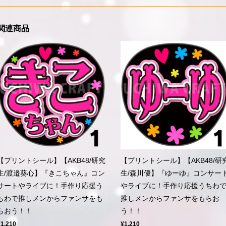
関連商品
【プリントシール】【AKB48/研究
【プリントシール】【AKB48/研
生/渡邉葵心】『きこちゃん』コン
生/森川優】『ゆーゆ』コンサー
サートやライブに！手作り応援う
やライブに！手作り応援うちわ
ちわで推しメンからファンサをも
推しメンからファンサをもらお
らおう！！
う！！
¥1,210
¥1,210