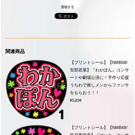
通報する
関連商品
【プリントシール】【NMB48/
安部若菜】『わかぽん』コンサ
ートや劇場公演に！手作り応援
うちわで推しメンからファンサ
をもらおう！！
¥1,210
【プリントシール】【NMB48/
塩月希依音】『けいと』コンサ