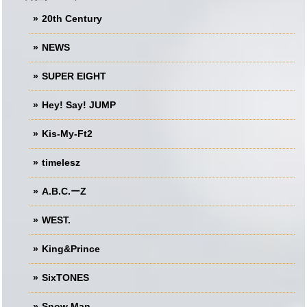
20th Century
NEWS
SUPER EIGHT
Hey! Say! JUMP
Kis-My-Ft2
timelesz
A.B.C.ーZ
WEST.
King&Prince
SixTONES
Snow Man