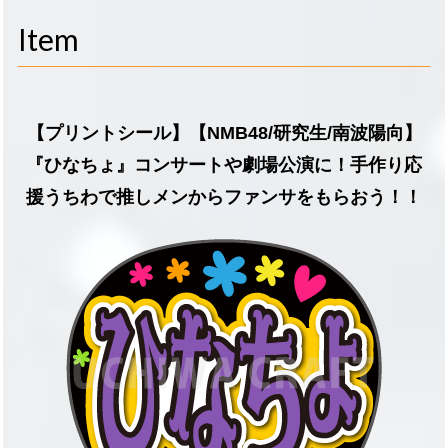
navigati
Item
【プリントシール】【NMB48/研究生/南波陽向】
『ひなちょ』コンサートや劇場公演に！手作り応
援うちわで推しメンからファンサをもらおう！！