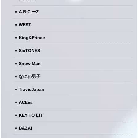
A.B.C.ーZ
WEST.
King&Prince
SixTONES
Snow Man
なにわ男子
TravisJapan
ACEes
KEY TO LIT
B&ZAI