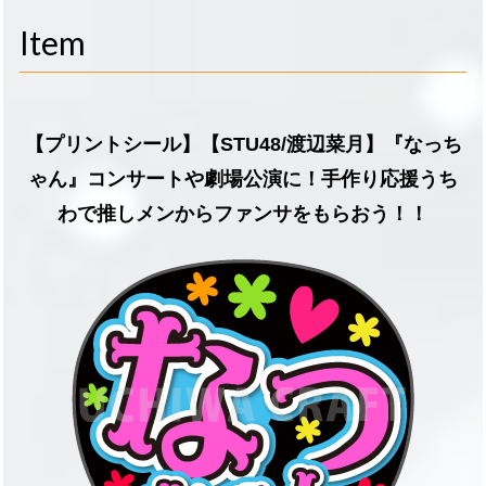
navigati
Item
【プリントシール】【STU48/渡辺菜月】『なっち
ゃん』コンサートや劇場公演に！手作り応援うち
わで推しメンからファンサをもらおう！！