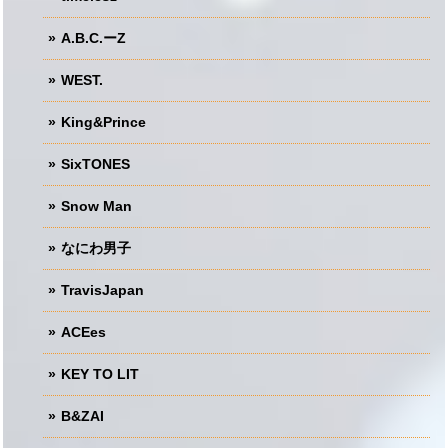
A.B.C.ーZ
WEST.
King&Prince
SixTONES
Snow Man
なにわ男子
TravisJapan
ACEes
KEY TO LIT
B&ZAI