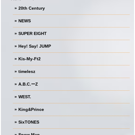
20th Century
NEWS
SUPER EIGHT
Hey! Say! JUMP
Kis-My-Ft2
timelesz
A.B.C.ーZ
WEST.
King&Prince
SixTONES
Snow Man