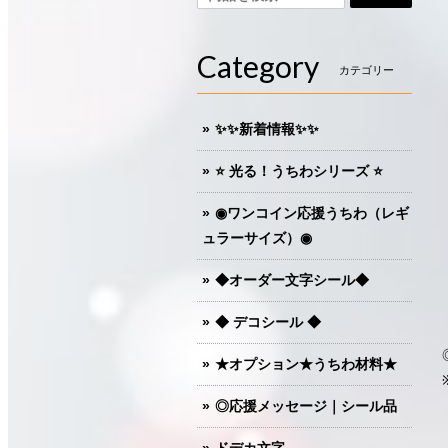
Category
カテゴリー
✨✨新着情報✨✨
⭐️ 光る！うちわシリーズ ⭐️
◉ワンコイン応援うちわ（レギ
ュラーサイズ）◉
◆オーダー文字シール◆
◆ デコシール ◆
★オプション★うちわ材料★
◎応援メッセージ｜シール品