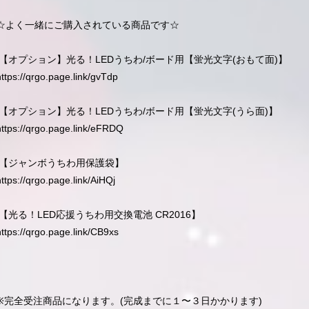
☆よく一緒にご購入されている商品です☆
.【オプション】光る！LEDうちわ/ボード用【蛍光文字(おもて面)】
https://qrgo.page.link/gvTdp
.【オプション】光る！LEDうちわ/ボード用【蛍光文字(うら面)】
https://qrgo.page.link/eFRDQ
.【ジャンボうちわ用保護袋】
https://qrgo.page.link/AiHQj
.【光る！LED応援うちわ用交換電池 CR2016】
https://qrgo.page.link/CB9xs
※完全受注商品になります。(完成までに１〜３日かかります)