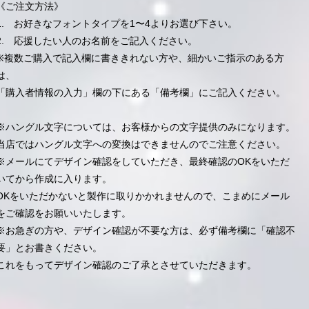
《ご注文方法》
1. お好きなフォントタイプを1〜4よりお選び下さい。
2. 応援したい人のお名前をご記入ください。
※複数ご購入で記入欄に書ききれない方や、細かいご指示のある方
は、
「購入者情報の入力」欄の下にある「備考欄」にご記入ください。
※ハングル文字については、お客様からの文字提供のみになります。
当店ではハングル文字への変換はできませんのでご注意ください。
※メールにてデザイン確認をしていただき、最終確認のOKをいただ
いてから作成に入ります。
OKをいただかないと製作に取りかかれませんので、こまめにメール
をご確認をお願いいたします。
※お急ぎの方や、デザイン確認が不要な方は、必ず備考欄に「確認不
要」とお書きください。
これをもってデザイン確認のご了承とさせていただきます。