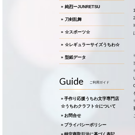
純烈ーJUNRETSU
刀剣乱舞
☆スポーツ☆
☆レギュラーサイズうちわ☆
型紙データ
Guide
ご利用ガイド
手作り応援うちわ文字専門店
☆うちわクラフト☆について
お問合せ
プライバシーポリシー
特定商取引法に基づく表記