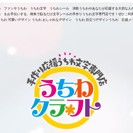
ちわ ファンサうちわ うちわ文字 うちわシール 演歌うちわやあなたが応援する大切な人
活 をお手伝いする、簡単で貼るだけ文字シールの手作りうちわ文字専門店です！ぜひご利
ちわ 可愛いデザイン うちわ おしゃれなデザイン うちわ 目立つデザインうちわ 応援