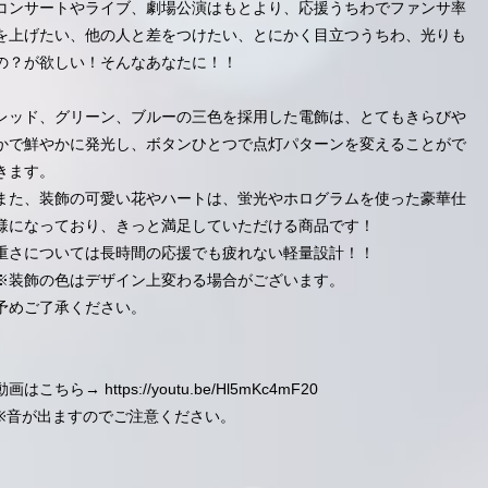
コンサートやライブ、劇場公演はもとより、応援うちわでファンサ率
を上げたい、他の人と差をつけたい、とにかく目立つうちわ、光りも
の？が欲しい！そんなあなたに！！
レッド、グリーン、ブルーの三色を採用した電飾は、とてもきらびや
かで鮮やかに発光し、ボタンひとつで点灯パターンを変えることがで
きます。
また、装飾の可愛い花やハートは、蛍光やホログラムを使った豪華仕
様になっており、きっと満足していただける商品です！
重さについては長時間の応援でも疲れない軽量設計！！
※装飾の色はデザイン上変わる場合がございます。
予めご了承ください。
動画はこちら→
https://youtu.be/Hl5mKc4mF20
※音が出ますのでご注意ください。