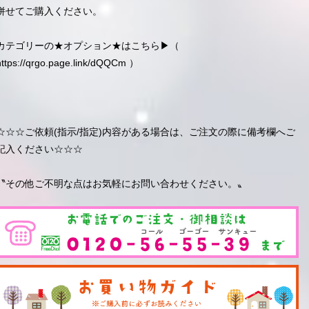
併せてご購入ください。
カテゴリーの★オプション★はこちら▶︎（
https://qrgo.page.link/dQQCm
）
☆☆☆ご依頼(指示/指定)内容がある場合は、ご注文の際に備考欄へご
記入ください☆☆☆
〝その他ご不明な点はお気軽にお問い合わせください。〟