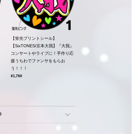
【蛍光プリントシール】
ち
【SixTONES/京本大我】『大我』
手
コンサートやライブに！手作り応
ら
援うちわでファンサをもらお
う！！！
¥1,760
0