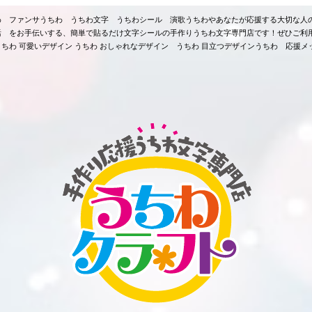
ちわ ファンサうちわ うちわ文字 うちわシール 演歌うちわやあなたが応援する大切な人
活 をお手伝いする、簡単で貼るだけ文字シールの手作りうちわ文字専門店です！ぜひご利
ちわ 可愛いデザイン うちわ おしゃれなデザイン うちわ 目立つデザインうちわ 応援