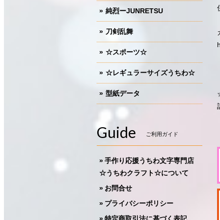
純烈ーJUNRETSU
刀剣乱舞
☆スポーツ☆
☆レギュラーサイズうちわ☆
型紙データ
Guide
ご利用ガイド
手作り応援うちわ文字専門店
☆うちわクラフト☆について
お問合せ
プライバシーポリシー
特定商取引法に基づく表記