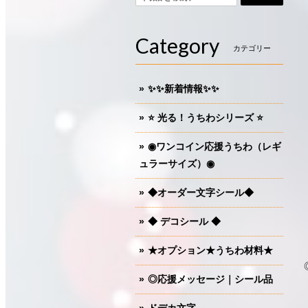
Category
カテゴリー
✨✨新着情報✨✨
⭐️ 光る！うちわシリーズ ⭐️
◉ワンコイン応援うちわ（レギ
ュラーサイズ）◉
◆オーダー文字シール◆
◆ デコシール ◆
★オプション★うちわ材料★
◎応援メッセージ｜シール品