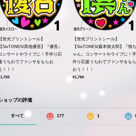
【蛍光プリントシール】
【蛍光プリントシール】
【SixTONES/髙地優吾】『優吾』
【SixTONES/森本慎太郎】『慎
コンサートやライブに！手作り応
ゃん』コンサートやライブに！
援うちわでファンサをもらお
作り応援うちわでファンサをも
う！！！
おう！！！
¥1,760
¥1,760
ショップの評価
すべて
177
1