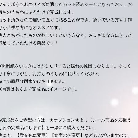
ジャンボうちわのサイズに適したカット済みシールとなっており、お
持ちのうちわに貼るだけで完成します。
カット済みなので届いて直ぐに貼ることができ、急いでいる方や手作
りが苦手な方にもオススメです。
他人とちがったものが欲しい！という方など、さまざまな方にきっと
満足していただける商品です！
※剥離紙をいっきにはがしたりすると破れの原因になります。ゆっく
り丁寧にはがし、お持ちのうちわにお貼りください。
※この商品は耐水ではありません。
※写真はあくまで完成品のイメージです。
◎完成品をご希望の方は、★オプション★より【シール商品を応援う
ちわの完成品にします】を一緒にご購入ください。
他にも、【蛍光色に変更】【文字の色変更】などもございますので、