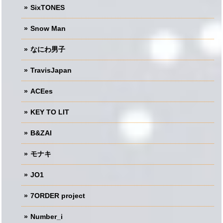
SixTONES
Snow Man
なにわ男子
TravisJapan
ACEes
KEY TO LIT
B&ZAI
モナキ
JO1
7ORDER project
Number_i