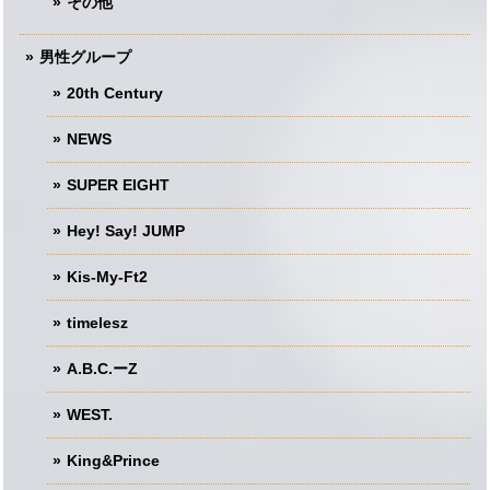
その他
男性グループ
20th Century
NEWS
SUPER EIGHT
Hey! Say! JUMP
Kis-My-Ft2
timelesz
A.B.C.ーZ
WEST.
King&Prince