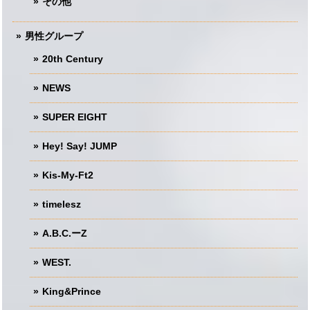
その他
男性グループ
20th Century
NEWS
SUPER EIGHT
Hey! Say! JUMP
Kis-My-Ft2
timelesz
A.B.C.ーZ
WEST.
King&Prince