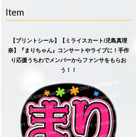
navigati
Item
【プリントシール】【ミライスカート/児島真理
奈】『まりちゃん』コンサートやライブに！手作
り応援うちわでメンバーからファンサをもらお
う！！