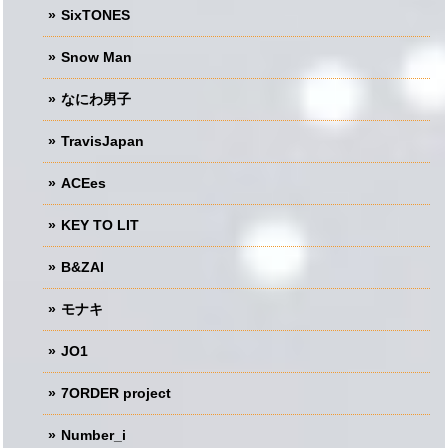
SixTONES
Snow Man
なにわ男子
TravisJapan
ACEes
KEY TO LIT
B&ZAI
モナキ
JO1
7ORDER project
Number_i