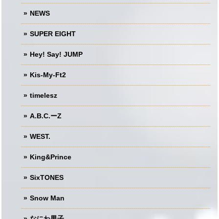
NEWS
SUPER EIGHT
Hey! Say! JUMP
Kis-My-Ft2
timelesz
A.B.C.ーZ
WEST.
King&Prince
SixTONES
Snow Man
なにわ男子