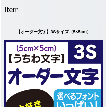
navigati
Item
【オーダー文字】3Sサイズ（5×5cm）