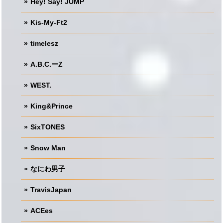
Hey! Say! JUMP
Kis-My-Ft2
timelesz
A.B.C.ーZ
WEST.
King&Prince
SixTONES
Snow Man
なにわ男子
TravisJapan
ACEes