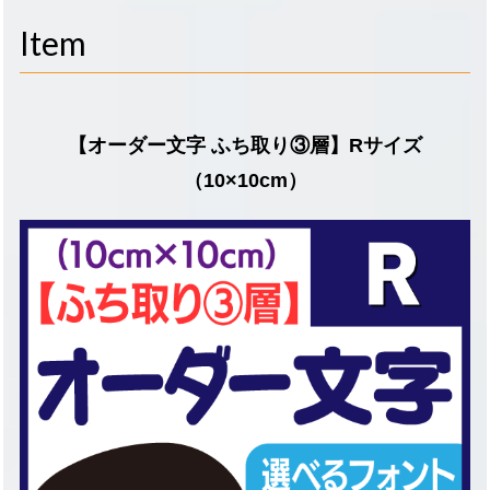
navigati
Item
【オーダー文字 ふち取り③層】Rサイズ
（10×10cm）