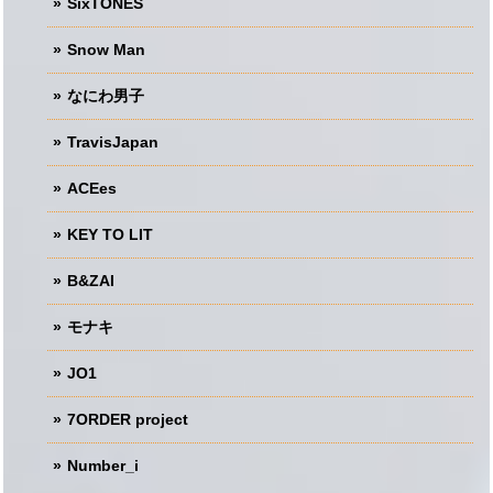
SixTONES
Snow Man
なにわ男子
TravisJapan
ACEes
KEY TO LIT
B&ZAI
モナキ
JO1
7ORDER project
Number_i