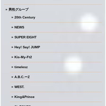
男性グループ
20th Century
NEWS
SUPER EIGHT
Hey! Say! JUMP
Kis-My-Ft2
timelesz
A.B.C.ーZ
WEST.
King&Prince