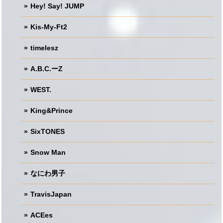
Hey! Say! JUMP
Kis-My-Ft2
timelesz
A.B.C.ーZ
WEST.
King&Prince
SixTONES
Snow Man
なにわ男子
TravisJapan
ACEes