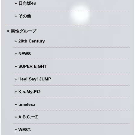
日向坂46
その他
男性グループ
20th Century
NEWS
SUPER EIGHT
Hey! Say! JUMP
Kis-My-Ft2
timelesz
A.B.C.ーZ
WEST.