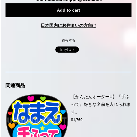
Add to cart
日本国内にお住まいの方向け
通報する
関連商品
【かんたんオーダーU】『手ふ
って』好きな名前を入れられま
す。
¥1,760