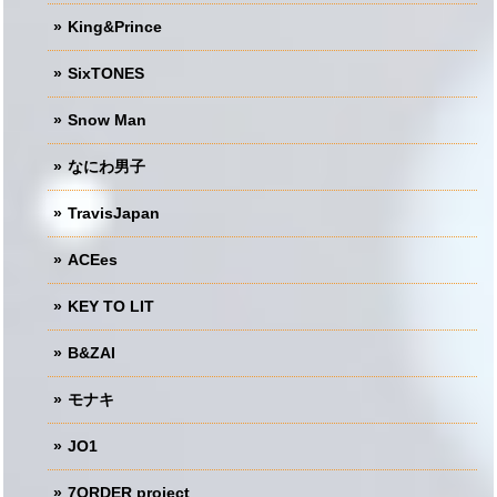
King&Prince
SixTONES
Snow Man
なにわ男子
TravisJapan
ACEes
KEY TO LIT
B&ZAI
モナキ
JO1
7ORDER project