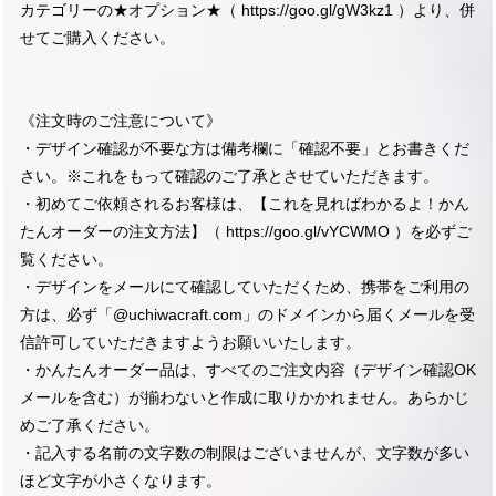
カテゴリーの★オプション★（
https://goo.gl/gW3kz1
）より、併
せてご購入ください。
《注文時のご注意について》
・デザイン確認が不要な方は備考欄に「確認不要」とお書きくだ
さい。※これをもって確認のご了承とさせていただきます。
・初めてご依頼されるお客様は、【これを見ればわかるよ！かん
たんオーダーの注文方法】（
https://goo.gl/vYCWMO
）を必ずご
覧ください。
・デザインをメールにて確認していただくため、携帯をご利用の
方は、必ず「@uchiwacraft.com」のドメインから届くメールを受
信許可していただきますようお願いいたします。
・かんたんオーダー品は、すべてのご注文内容（デザイン確認OK
メールを含む）が揃わないと作成に取りかかれません。あらかじ
めご了承ください。
・記入する名前の文字数の制限はございませんが、文字数が多い
ほど文字が小さくなります。