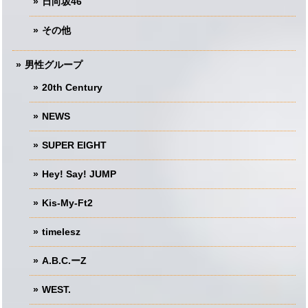
日向坂46
その他
男性グループ
20th Century
NEWS
SUPER EIGHT
Hey! Say! JUMP
Kis-My-Ft2
timelesz
A.B.C.ーZ
WEST.