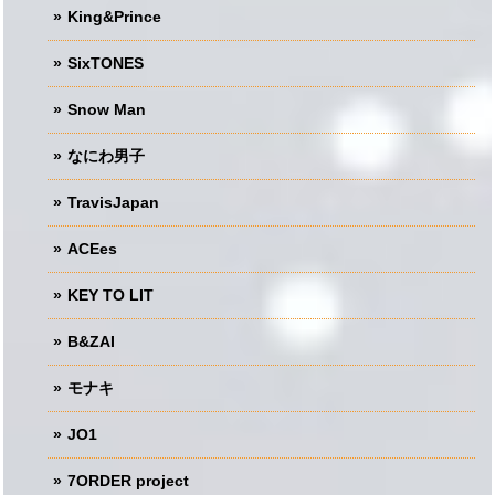
King&Prince
SixTONES
Snow Man
なにわ男子
TravisJapan
ACEes
KEY TO LIT
B&ZAI
モナキ
JO1
7ORDER project