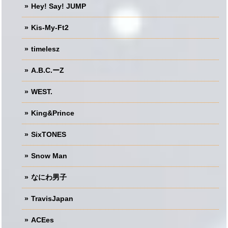
Hey! Say! JUMP
Kis-My-Ft2
timelesz
A.B.C.ーZ
WEST.
King&Prince
SixTONES
Snow Man
なにわ男子
TravisJapan
ACEes