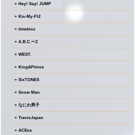
Hey! Say! JUMP
Kis-My-Ft2
timelesz
A.B.C.ーZ
WEST.
King&Prince
SixTONES
Snow Man
なにわ男子
TravisJapan
ACEes