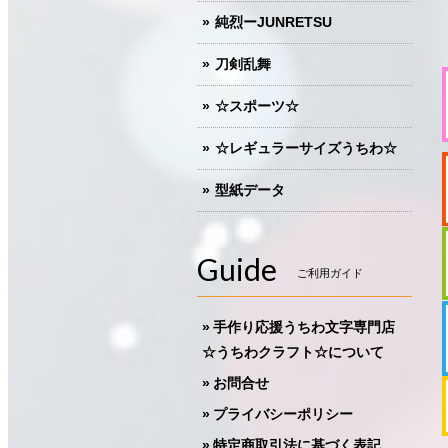
純烈ーJUNRETSU
刀剣乱舞
☆スポーツ☆
☆レギュラーサイズうちわ☆
型紙データ
Guide
ご利用ガイド
手作り応援うちわ文字専門店
☆うちわクラフト☆について
お問合せ
プライバシーポリシー
特定商取引法に基づく表記