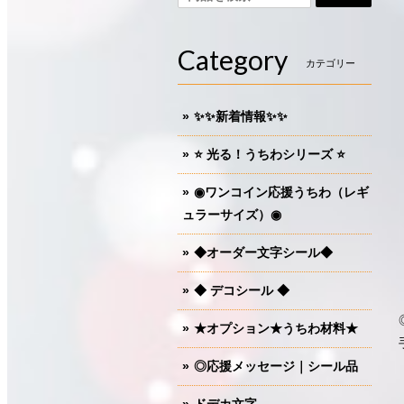
Category
カテゴリー
✨✨新着情報✨✨
⭐️ 光る！うちわシリーズ ⭐️
◉ワンコイン応援うちわ（レギ
ュラーサイズ）◉
◆オーダー文字シール◆
◆ デコシール ◆
★オプション★うちわ材料★
◎応援メッセージ｜シール品