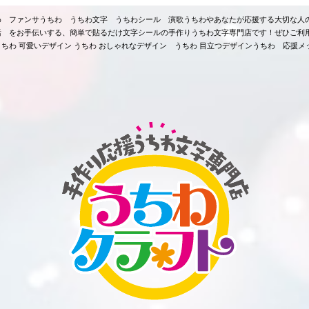
ちわ ファンサうちわ うちわ文字 うちわシール 演歌うちわやあなたが応援する大切な人
活 をお手伝いする、簡単で貼るだけ文字シールの手作りうちわ文字専門店です！ぜひご利
ちわ 可愛いデザイン うちわ おしゃれなデザイン うちわ 目立つデザインうちわ 応援