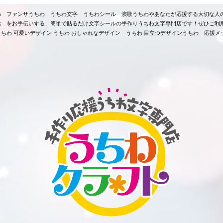
ちわ ファンサうちわ うちわ文字 うちわシール 演歌うちわやあなたが応援する大切な人
活 をお手伝いする、簡単で貼るだけ文字シールの手作りうちわ文字専門店です！ぜひご利
ちわ 可愛いデザイン うちわ おしゃれなデザイン うちわ 目立つデザインうちわ 応援