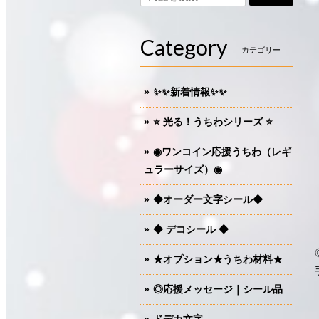
Category
カテゴリー
✨✨新着情報✨✨
⭐️ 光る！うちわシリーズ ⭐️
◉ワンコイン応援うちわ（レギ
ュラーサイズ）◉
◆オーダー文字シール◆
◆ デコシール ◆
★オプション★うちわ材料★
◎応援メッセージ｜シール品