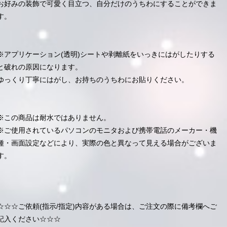
お好みの装飾で可愛く目立つ、自分だけのうちわにすることができま
す。
※アプリケーション(透明)シートや剥離紙をいっきにはがしたりする
と破れの原因になります。
ゆっくり丁寧にはがし、お持ちのうちわにお貼りください。
※この商品は耐水ではありません。
※ご使用されているパソコンのモニタおよび携帯電話のメーカー・機
種・画面設定などにより、実際の色と異なって見える場合がございま
す。
☆☆☆ご依頼(指示/指定)内容がある場合は、ご注文の際に備考欄へご
記入ください☆☆☆