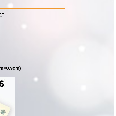
CT
0.9cm)