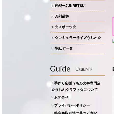
純烈ーJUNRETSU
刀剣乱舞
☆スポーツ☆
☆レギュラーサイズうちわ☆
型紙データ
Guide
ご利用ガイド
手作り応援うちわ文字専門店
☆うちわクラフト☆について
お問合せ
プライバシーポリシー
特定商取引法に基づく表記