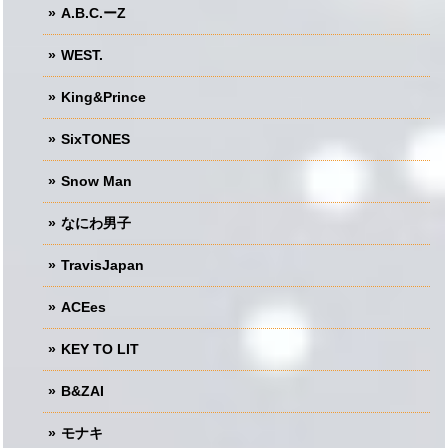
A.B.C.ーZ
WEST.
King&Prince
SixTONES
Snow Man
なにわ男子
TravisJapan
ACEes
KEY TO LIT
B&ZAI
モナキ