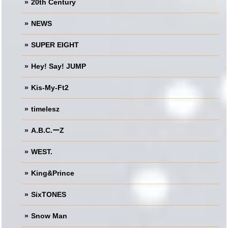
20th Century
NEWS
SUPER EIGHT
Hey! Say! JUMP
Kis-My-Ft2
timelesz
A.B.C.ーZ
WEST.
King&Prince
SixTONES
Snow Man