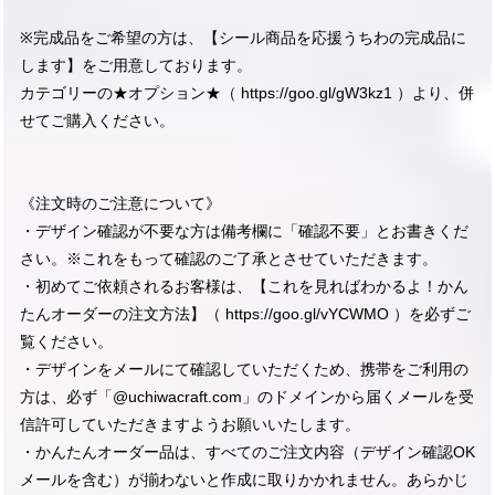
※完成品をご希望の方は、【シール商品を応援うちわの完成品に
します】をご用意しております。
カテゴリーの★オプション★（
https://goo.gl/gW3kz1
）より、併
せてご購入ください。
《注文時のご注意について》
・デザイン確認が不要な方は備考欄に「確認不要」とお書きくだ
さい。※これをもって確認のご了承とさせていただきます。
・初めてご依頼されるお客様は、【これを見ればわかるよ！かん
たんオーダーの注文方法】（
https://goo.gl/vYCWMO
）を必ずご
覧ください。
・デザインをメールにて確認していただくため、携帯をご利用の
方は、必ず「@uchiwacraft.com」のドメインから届くメールを受
信許可していただきますようお願いいたします。
・かんたんオーダー品は、すべてのご注文内容（デザイン確認OK
メールを含む）が揃わないと作成に取りかかれません。あらかじ