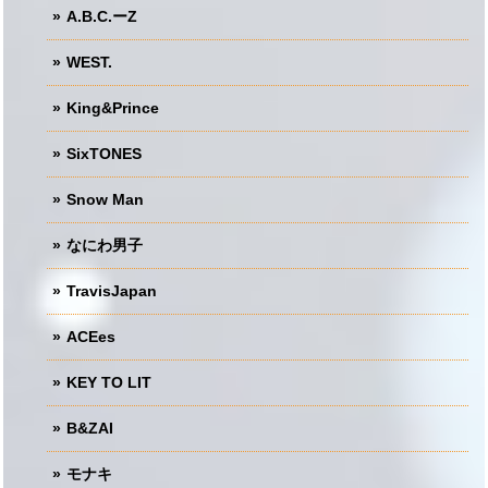
A.B.C.ーZ
WEST.
King&Prince
SixTONES
Snow Man
なにわ男子
TravisJapan
ACEes
KEY TO LIT
B&ZAI
モナキ