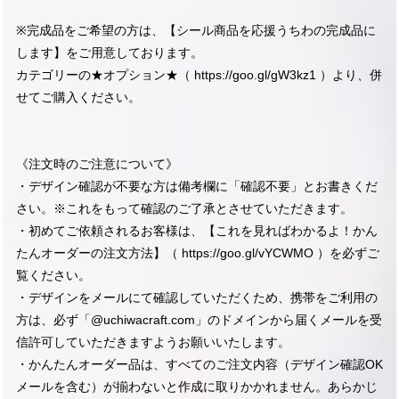
※完成品をご希望の方は、【シール商品を応援うちわの完成品に
します】をご用意しております。
カテゴリーの★オプション★（
https://goo.gl/gW3kz1
）より、併
せてご購入ください。
《注文時のご注意について》
・デザイン確認が不要な方は備考欄に「確認不要」とお書きくだ
さい。※これをもって確認のご了承とさせていただきます。
・初めてご依頼されるお客様は、【これを見ればわかるよ！かん
たんオーダーの注文方法】（
https://goo.gl/vYCWMO
）を必ずご
覧ください。
・デザインをメールにて確認していただくため、携帯をご利用の
方は、必ず「@uchiwacraft.com」のドメインから届くメールを受
信許可していただきますようお願いいたします。
・かんたんオーダー品は、すべてのご注文内容（デザイン確認OK
メールを含む）が揃わないと作成に取りかかれません。あらかじ