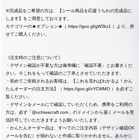
※完成品をご希望の方は、【シール商品を応援うちわの完成品に
します】をご用意しております。
カテゴリーの★オプション★（
https://goo.gl/gW3kz1
）より、併
せてご購入ください。
《注文時のご注意について》
・デザイン確認が不要な方は備考欄に「確認不要」とお書きくだ
さい。※これをもって確認のご了承とさせていただきます。
・初めてご依頼されるお客様は、【これを見ればわかるよ！かん
たんオーダーの注文方法】（
https://goo.gl/vYCWMO
）を必ずご
覧ください。
・デザインをメールにて確認していただくため、携帯をご利用の
方は、必ず「@uchiwacraft.com」のドメインから届くメールを受
信許可していただきますようお願いいたします。
・かんたんオーダー品は、すべてのご注文内容（デザイン確認OK
メールを含む）が揃わないと作成に取りかかれません。あらかじ