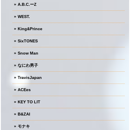
A.B.C.ーZ
WEST.
King&Prince
SixTONES
Snow Man
なにわ男子
TravisJapan
ACEes
KEY TO LIT
B&ZAI
モナキ