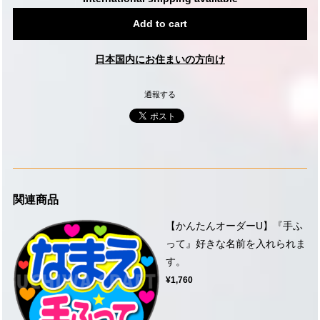
Add to cart
日本国内にお住まいの方向け
通報する
関連商品
【かんたんオーダーU】『手ふ
って』好きな名前を入れられま
す。
¥1,760