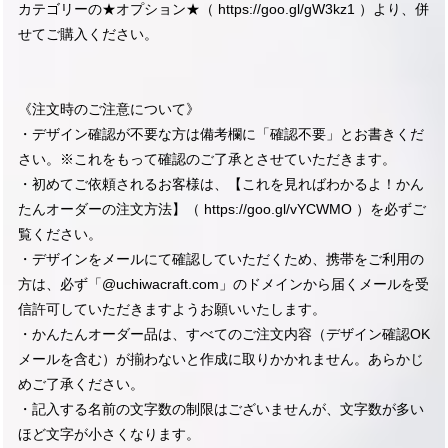
カテゴリーの★オプション★（
https://goo.gl/gW3kz1
）より、併
せてご購入ください。
《注文時のご注意について》
・デザイン確認が不要な方は備考欄に「確認不要」とお書きくだ
さい。※これをもって確認のご了承とさせていただきます。
・初めてご依頼されるお客様は、【これを見ればわかるよ！かん
たんオーダーの注文方法】（
https://goo.gl/vYCWMO
）を必ずご
覧ください。
・デザインをメールにて確認していただくため、携帯をご利用の
方は、必ず「@uchiwacraft.com」のドメインから届くメールを受
信許可していただきますようお願いいたします。
・かんたんオーダー品は、すべてのご注文内容（デザイン確認OK
メールを含む）が揃わないと作成に取りかかれません。あらかじ
めご了承ください。
・記入する名前の文字数の制限はございませんが、文字数が多い
ほど文字が小さくなります。