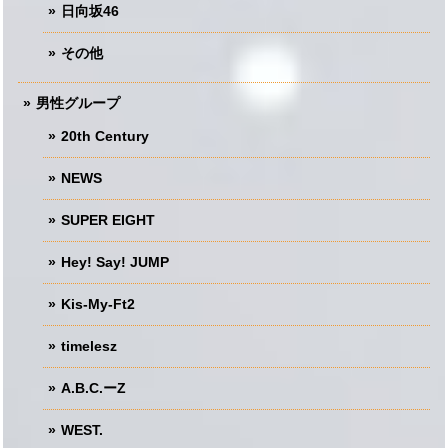
日向坂46
その他
男性グループ
20th Century
NEWS
SUPER EIGHT
Hey! Say! JUMP
Kis-My-Ft2
timelesz
A.B.C.ーZ
WEST.