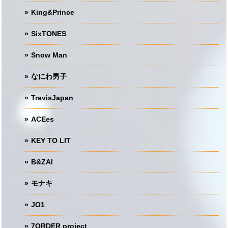
King&Prince
SixTONES
Snow Man
なにわ男子
TravisJapan
ACEes
KEY TO LIT
B&ZAI
モナキ
JO1
7ORDER project